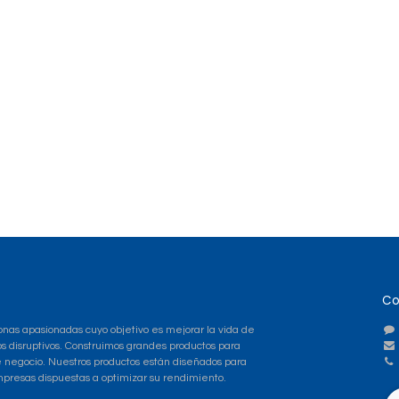
Co
nas apasionadas cuyo objetivo es mejorar la vida de
os disruptivos. Construimos grandes productos para
e negocio. Nuestros productos están diseñados para
resas dispuestas a optimizar su rendimiento.