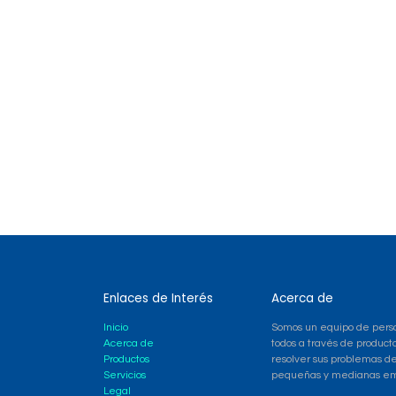
Enlaces de Interés
Acerca de
Inicio
Somos un equipo de perso
Acerca de
todos a través de product
Productos
resolver sus problemas d
Servicios
pequeñas y medianas emp
Legal