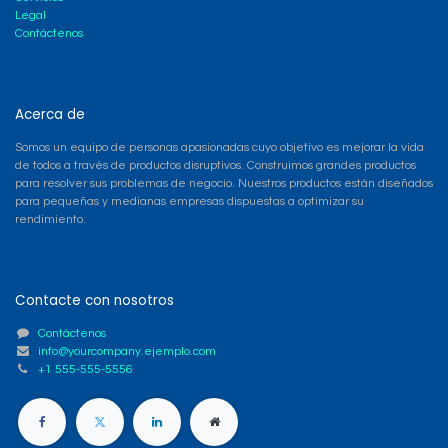
Legal
Contáctenos
Acerca de
Somos un equipo de personas apasionadas cuyo objetivo es mejorar la vida
de todos a través de productos disruptivos. Construimos grandes productos
para resolver sus problemas de negocio. Nuestros productos están diseñados
para pequeñas y medianas empresas dispuestas a optimizar su
rendimiento.
Contacte con nosotros
Contáctenos
info@yourcompany.ejemplo.com
+1 555-555-5556